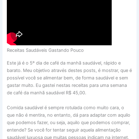
Receitas Saudáveis Gastando Pouco
Este já é o 5º dia de café da manhã saudável, rápido e
barato. Meu objetivo através destes posts, é mostrar, que é
possível você se alimentar bem, de forma saudável e sem
gastar muito. Eu gastei nestas receitas para uma semana
de café da manhã saudável R$ 45,00.
Comida saudável é sempre rotulada como muito cara, o
que não é mentira, no entanto, dá para adaptar com aquilo
que podemos fazer, ou seja, aquilo que podemos comprar,
entende? Se você for tentar seguir aquela alimentação
saudável luxuosa que muitas pessoas indicam na internet,