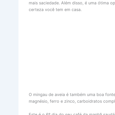
mais saciedade. Além disso, é uma ótima op
certeza você tem em casa.
O mingau de aveia é também uma boa fonte 
magnésio, ferro e zinco, carboidratos compl
Este é o 6º dia do seu café da manhã saudáv