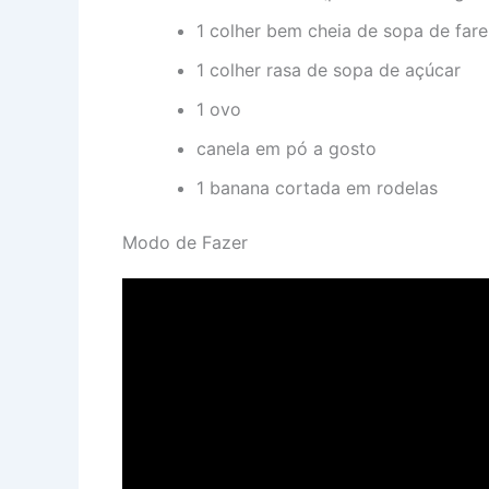
1 colher bem cheia de sopa de fare
1 colher rasa de sopa de açúcar
1 ovo
canela em pó a gosto
1 banana cortada em rodelas
Modo de Fazer