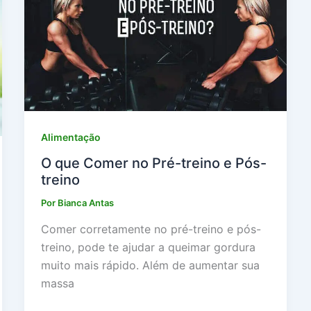
Alimentação
O que Comer no Pré-treino e Pós-
treino
Por
Bianca Antas
Comer corretamente no pré-treino e pós-
treino, pode te ajudar a queimar gordura
muito mais rápido. Além de aumentar sua
massa