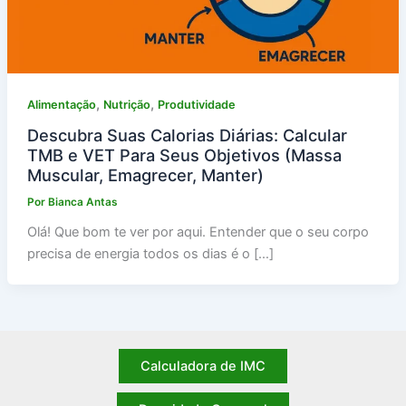
,
,
Alimentação
Nutrição
Produtividade
Descubra Suas Calorias Diárias: Calcular
TMB e VET Para Seus Objetivos (Massa
Muscular, Emagrecer, Manter)
Por
Bianca Antas
Olá! Que bom te ver por aqui. Entender que o seu corpo
precisa de energia todos os dias é o […]
Calculadora de IMC