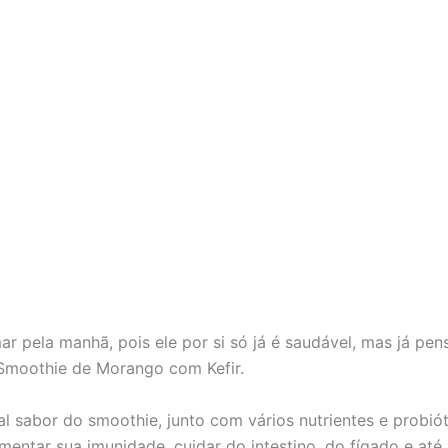
r pela manhã, pois ele por si só já é saudável, mas já pe
Smoothie de Morango com Kefir.
ional sabor do smoothie, junto com vários nutrientes e prob
entar sua imunidade, cuidar do intestino, do fígado e até