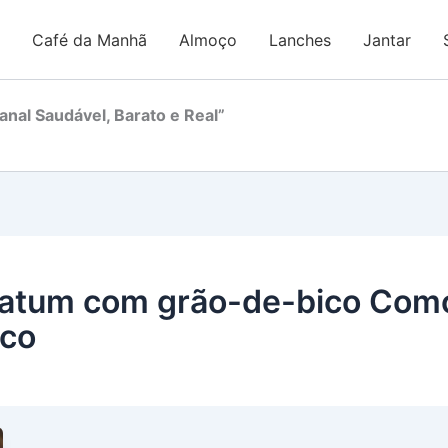
Café da Manhã
Almoço
Lanches
Jantar
nal Saudável, Barato e Real”
 atum com grão-de-bico Como
ico